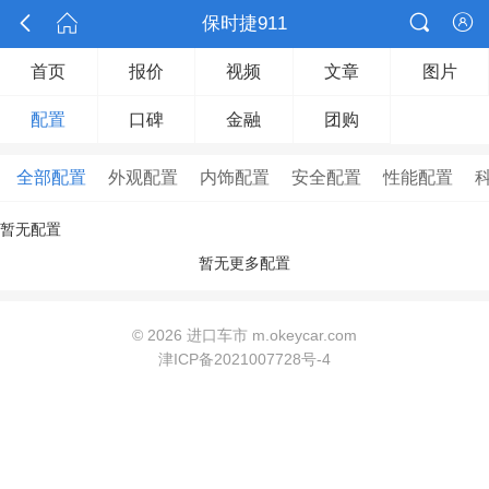



保时捷911

首页
报价
视频
文章
图片
配置
口碑
金融
团购
全部配置
外观配置
内饰配置
安全配置
性能配置
暂无配置
暂无更多配置
©
2026 进口车市 m.okeycar.com
津ICP备2021007728号-4