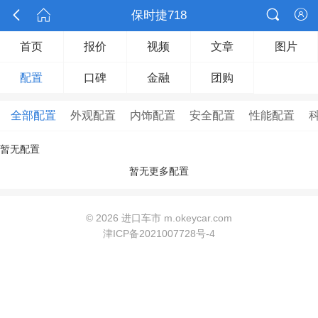



保时捷718

首页
报价
视频
文章
图片
配置
口碑
金融
团购
全部配置
外观配置
内饰配置
安全配置
性能配置
暂无配置
暂无更多配置
©
2026 进口车市 m.okeycar.com
津ICP备2021007728号-4